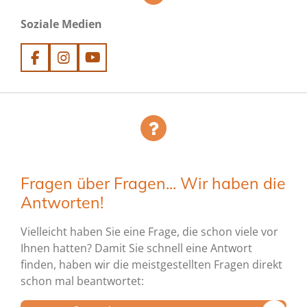
Soziale Medien
F
I
Y
a
n
o
c
s
u
e
t
T
b
a
u
o
g
b
o
r
e
k
a
m
Fragen über Fragen... Wir haben die
Antworten!
Vielleicht haben Sie eine Frage, die schon viele vor
Ihnen hatten? Damit Sie schnell eine Antwort
finden, haben wir die meistgestellten Fragen direkt
schon mal beantwortet: