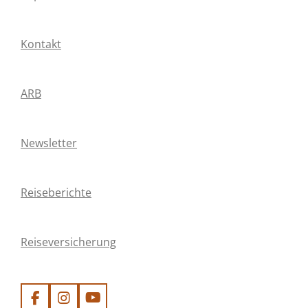
Kontakt
ARB
Newsletter
Reiseberichte
Reiseversicherung
F
I
Y