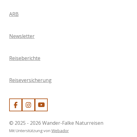
ARB
Newsletter
Reiseberichte
Reiseversicherung
F
I
Y
a
n
o
c
s
u
© 2025 - 2026 Wander-Falke Naturreisen
e
t
T
b
a
u
Mit Unterstützung von
Webador
o
g
b